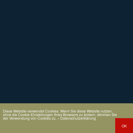
Diese Website verwendet Cookies. Wenn Sie diese Website nutzen,
ohne die Cookie-Einstellungen Ihres Browsers zu ändern, stimmen Sie
der Verwendung von Cookies zu.
» Datenschutzerklärung
OK