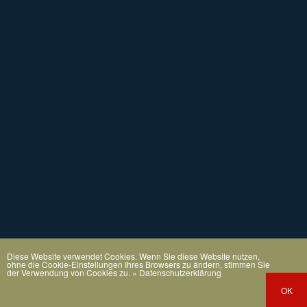
Diese Website verwendet Cookies. Wenn Sie diese Website nutzen,
ohne die Cookie-Einstellungen Ihres Browsers zu ändern, stimmen Sie
der Verwendung von Cookies zu.
» Datenschutzerklärung
OK