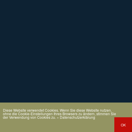
Diese Website verwendet Cookies. Wenn Sie diese Website nutzen,
ohne die Cookie-Einstellungen Ihres Browsers zu ändern, stimmen Sie
der Verwendung von Cookies zu.
» Datenschutzerklärung
OK