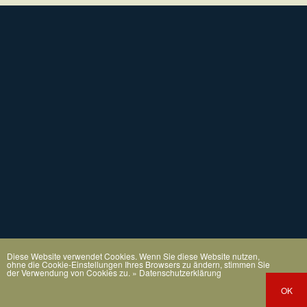
Diese Website verwendet Cookies. Wenn Sie diese Website nutzen,
ohne die Cookie-Einstellungen Ihres Browsers zu ändern, stimmen Sie
der Verwendung von Cookies zu.
» Datenschutzerklärung
OK