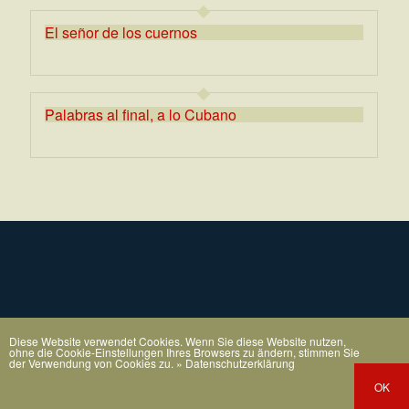
El señor de los cuernos
Palabras al final, a lo Cubano
Diese Website verwendet Cookies. Wenn Sie diese Website nutzen,
ohne die Cookie-Einstellungen Ihres Browsers zu ändern, stimmen Sie
der Verwendung von Cookies zu.
» Datenschutzerklärung
OK