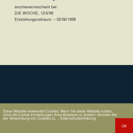
erschienen/erscheint bei:
DIE WOCHE, 12/6/98
Entstehungszeitraum: – 02/06/1998
.
Diese Website verwendet Cookies. Wenn Sie diese Website nutzen,
ohne die Cookie-Einstellungen Ihres Browsers zu ändern, stimmen Sie
der Verwendung von Cookies zu.
» Datenschutzerklärung
OK