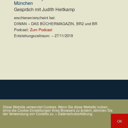
München
Gespräch mit Judith Heitkamp
erschienen/erscheint bei:
DIWAN – DAS BÜCHERMAGAZIN, BR2 und BR
Podcast:
Zum Podcast
Entstehungszeitraum: – 27/11/2019
.
Diese Website verwendet Cookies. Wenn Sie diese Website nutzen,
ohne die Cookie-Einstellungen Ihres Browsers zu ändern, stimmen Sie
der Verwendung von Cookies zu.
» Datenschutzerklärung
OK