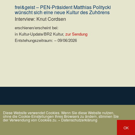
frei&geist – PEN-Präsident Matthias Politycki
wünscht sich eine neue Kultur des Zuhörens
Interview: Knut Cordsen
erschienen/erscheint bei:
in Kultur-Update/BR2 Kultur,
zur Sendung
Entstehungszeitraum: – 09/06/2026
.
Diese Website verwendet Cookies. Wenn Sie diese Website nutzen,
ohne die Cookie-Einstellungen Ihres Browsers zu ändern, stimmen Sie
der Verwendung von Cookies zu.
» Datenschutzerklärung
OK