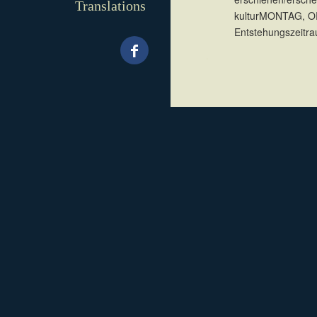
Translations
kulturMONTAG, OR
Entstehungszeitra
.