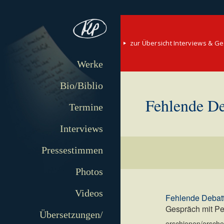
zur Übersicht Interviews & G
Werke
Bio/Biblio
Fehlende De
Termine
Interviews
Pressestimmen
Photos
Videos
Fehlende Debatt
Gespräch mit Pe
Übersetzungen/
erschienen/erschei