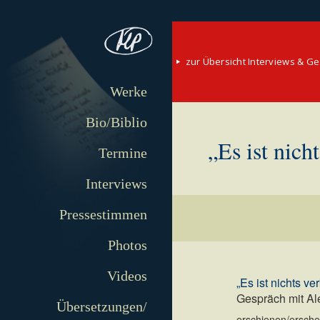
zur Übersicht Interviews & G
Werke
Bio/Biblio
„Es ist nich
Termine
Interviews
Pressestimmen
Photos
Videos
„Es ist nichts ve
Gespräch mit A
Übersetzungen/
erschienen/erschei