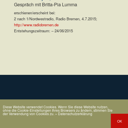
Gespräch mit Britta-Pia Lumma
erschienen/erscheint bei:
2 nach 1/Nordwestradio, Radio Bremen, 4.7.2015;
http://www.radiobremen.de
Entstehungszeitraum: – 24/06/2015
.
Diese Website verwendet Cookies. Wenn Sie diese Website nutzen,
ohne die Cookie-Einstellungen Ihres Browsers zu ändern, stimmen Sie
der Verwendung von Cookies zu.
» Datenschutzerklärung
OK