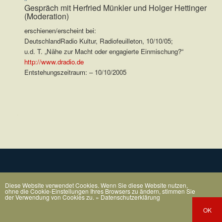
Gespräch mit Herfried Münkler und Holger Hettinger
(Moderation)
erschienen/erscheint bei:
DeutschlandRadio Kultur, Radiofeuilleton, 10/10/05;
u.d. T. „Nähe zur Macht oder engagierte Einmischung?“
http://www.dradio.de
Entstehungszeitraum: – 10/10/2005
.
Diese Website verwendet Cookies. Wenn Sie diese Website nutzen,
ohne die Cookie-Einstellungen Ihres Browsers zu ändern, stimmen Sie
der Verwendung von Cookies zu.
» Datenschutzerklärung
OK