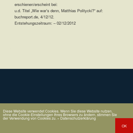
erschienen/erscheint bei:
u.d. Titel „Wie war’s denn, Matthias Politycki?“ auf:
buchreport.de, 4/12/12.
Entstehungszeitraum: – 02/12/2012
.
Diese Website verwendet Cookies. Wenn Sie diese Website nutzen,
ohne die Cookie-Einstellungen Ihres Browsers zu ändern, stimmen Sie
der Verwendung von Cookies zu.
» Datenschutzerklärung
OK