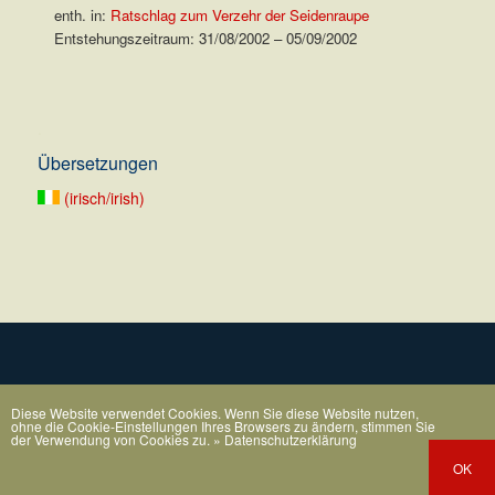
enth. in:
Ratschlag zum Verzehr der Seidenraupe
Entstehungszeitraum: 31/08/2002 – 05/09/2002
.
Übersetzungen
(irisch/irish)
Diese Website verwendet Cookies. Wenn Sie diese Website nutzen,
ohne die Cookie-Einstellungen Ihres Browsers zu ändern, stimmen Sie
der Verwendung von Cookies zu.
» Datenschutzerklärung
OK