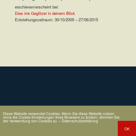
erschienen/erscheint bei:
Dies irre Geglitzer in deinem Blick
Entstehungszeitraum: 30/10/2009 – 27/06/2015
.
Diese Website verwendet Cookies. Wenn Sie diese Website nutzen,
ohne die Cookie-Einstellungen Ihres Browsers zu ändern, stimmen Sie
der Verwendung von Cookies zu.
» Datenschutzerklärung
OK