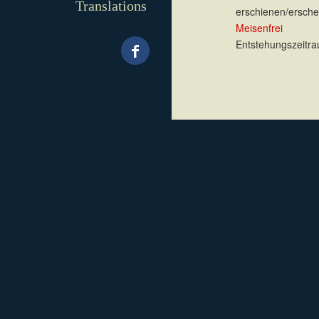
Translations
erschienen/erschei
Meisenfrei
Entstehungszeitra
.