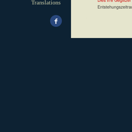
Dies irre Geglitzer
Translations
Entstehungszeitra
.