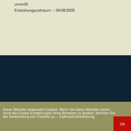
unveröff.
Entstehungszeitraum: – 06/08/2005
.
Diese Website verwendet Cookies. Wenn Sie diese Website nutzen,
ohne die Cookie-Einstellungen Ihres Browsers zu ändern, stimmen Sie
der Verwendung von Cookies zu.
» Datenschutzerklärung
OK