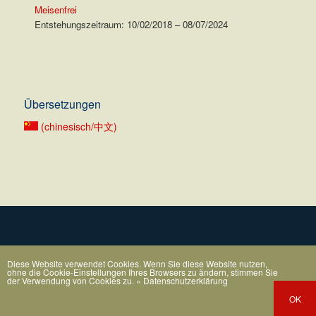
Meisenfrei
Entstehungszeitraum: 10/02/2018 – 08/07/2024
.
Übersetzungen
(chinesisch/中文)
Diese Website verwendet Cookies. Wenn Sie diese Website nutzen,
ohne die Cookie-Einstellungen Ihres Browsers zu ändern, stimmen Sie
der Verwendung von Cookies zu.
» Datenschutzerklärung
OK