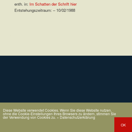
enth. in:
Im Schatten der Schrift hier
Entstehungszeitraum: – 10/02/1988
.
Diese Website verwendet Cookies. Wenn Sie diese Website nutzen,
ohne die Cookie-Einstellungen Ihres Browsers zu ändern, stimmen Sie
der Verwendung von Cookies zu.
» Datenschutzerklärung
OK