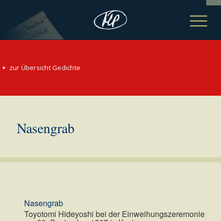
zur Übersicht Gedichte
Nasengrab
Nasengrab
Toyotomi Hideyoshi bei der Einweihungszeremonie