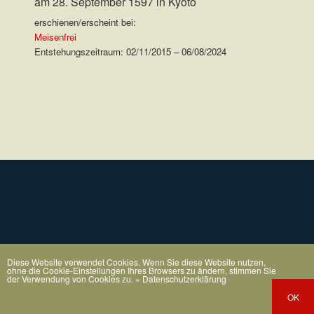
am 28. September 1597 in Kyoto
erschienen/erscheint bei:
Meisenfrei
Entstehungszeitraum: 02/11/2015 – 06/08/2024
.
Diese Website verwendet Cookies. Wenn Sie diese Website nutzen,
ohne die Cookie-Einstellungen Ihres Browsers zu ändern, stimmen Sie
der Verwendung von Cookies zu.
» Datenschutzerklärung
OK