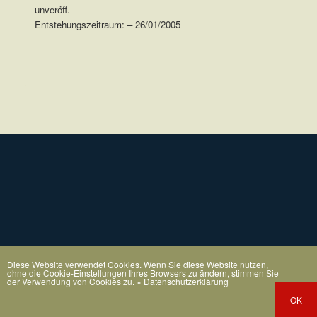
unveröff.
Entstehungszeitraum: – 26/01/2005
.
Diese Website verwendet Cookies. Wenn Sie diese Website nutzen,
ohne die Cookie-Einstellungen Ihres Browsers zu ändern, stimmen Sie
der Verwendung von Cookies zu.
» Datenschutzerklärung
OK