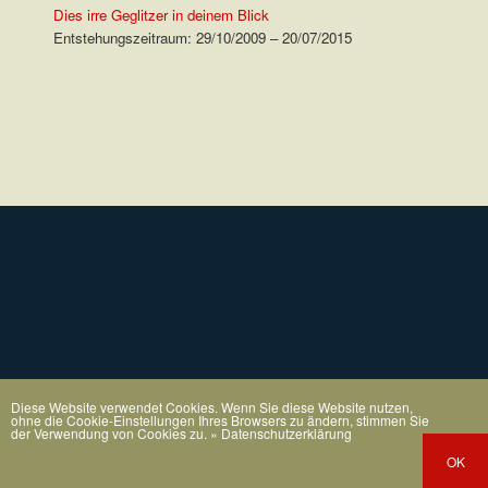
Dies irre Geglitzer in deinem Blick
Entstehungszeitraum: 29/10/2009 – 20/07/2015
.
Diese Website verwendet Cookies. Wenn Sie diese Website nutzen,
ohne die Cookie-Einstellungen Ihres Browsers zu ändern, stimmen Sie
der Verwendung von Cookies zu.
» Datenschutzerklärung
OK