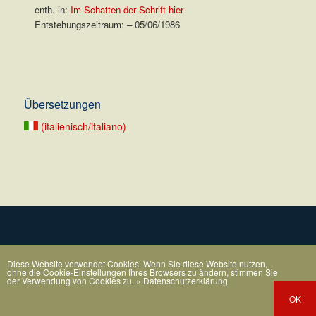
enth. in:
Im Schatten der Schrift hier
Entstehungszeitraum: – 05/06/1986
.
Übersetzungen
(italienisch/italiano)
Diese Website verwendet Cookies. Wenn Sie diese Website nutzen,
ohne die Cookie-Einstellungen Ihres Browsers zu ändern, stimmen Sie
der Verwendung von Cookies zu.
» Datenschutzerklärung
OK