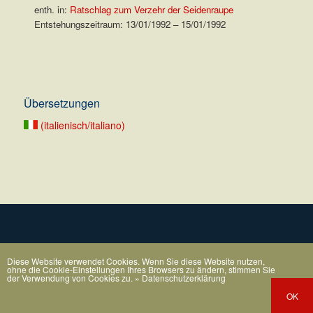
enth. in:
Ratschlag zum Verzehr der Seidenraupe
Entstehungszeitraum: 13/01/1992 – 15/01/1992
.
Übersetzungen
(italienisch/italiano)
Diese Website verwendet Cookies. Wenn Sie diese Website nutzen,
ohne die Cookie-Einstellungen Ihres Browsers zu ändern, stimmen Sie
der Verwendung von Cookies zu.
» Datenschutzerklärung
OK