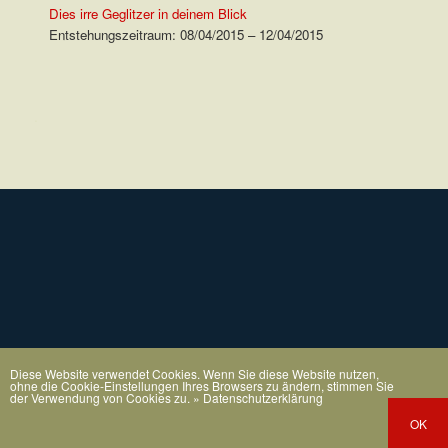
Dies irre Geglitzer in deinem Blick
Entstehungszeitraum: 08/04/2015 – 12/04/2015
.
Diese Website verwendet Cookies. Wenn Sie diese Website nutzen,
ohne die Cookie-Einstellungen Ihres Browsers zu ändern, stimmen Sie
der Verwendung von Cookies zu.
» Datenschutzerklärung
OK