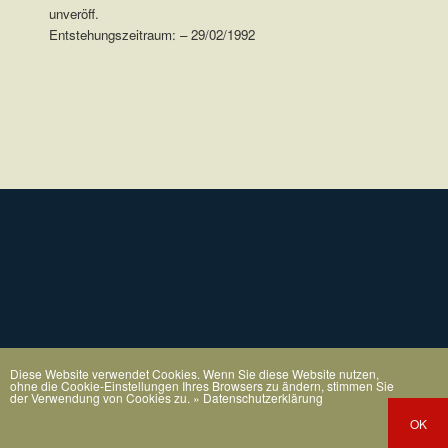
unveröff.
Entstehungszeitraum: – 29/02/1992
.
Diese Website verwendet Cookies. Wenn Sie diese Website nutzen,
ohne die Cookie-Einstellungen Ihres Browsers zu ändern, stimmen Sie
der Verwendung von Cookies zu.
» Datenschutzerklärung
OK