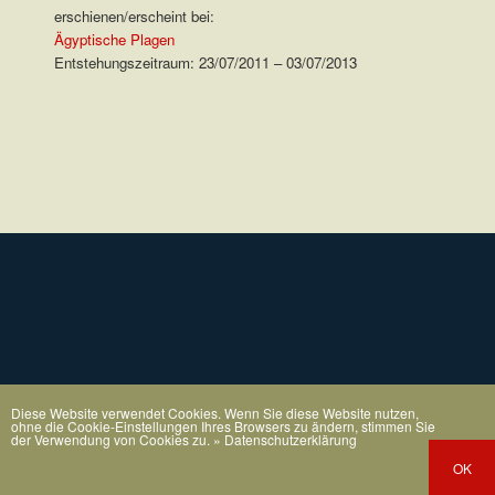
erschienen/erscheint bei:
Ägyptische Plagen
Entstehungszeitraum: 23/07/2011 – 03/07/2013
.
Diese Website verwendet Cookies. Wenn Sie diese Website nutzen,
ohne die Cookie-Einstellungen Ihres Browsers zu ändern, stimmen Sie
der Verwendung von Cookies zu.
» Datenschutzerklärung
OK