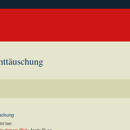
nttäuschung
uschung
nt bei: