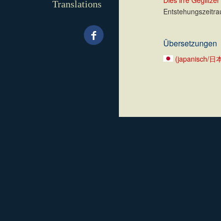
Dies irre Geglitzer
Translations
Entstehungszeitra
.
Übersetzungen
(japanisch/日