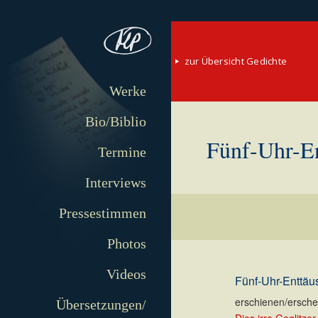
zur Übersicht Gedichte
Werke
Bio/Biblio
Fünf-Uhr-E
Termine
Interviews
Pressestimmen
Photos
Videos
Fünf-Uhr-Enttä
erschienen/erschei
Übersetzungen/