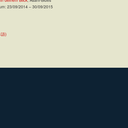
 in deinem Blick
; Asahi-Blues
um: 23/09/2014 – 30/09/2015
本語)