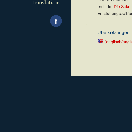
Translations
enth. in:
Die Seku
Entstehungszeitra
.
Übersetzungen
(englisch/engli