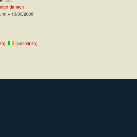
nden danach
um: – 13/06/2008
sh)
(irisch/irish)