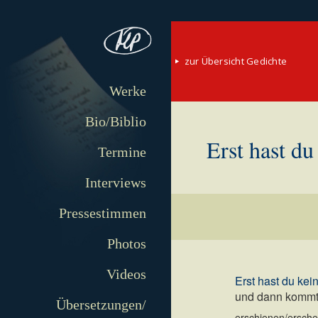
zur Übersicht Gedichte
Werke
Bio/Biblio
Erst hast du
Termine
Interviews
Pressestimmen
Photos
Videos
Erst hast du kei
und dann kommt
Übersetzungen/
erschienen/erschei