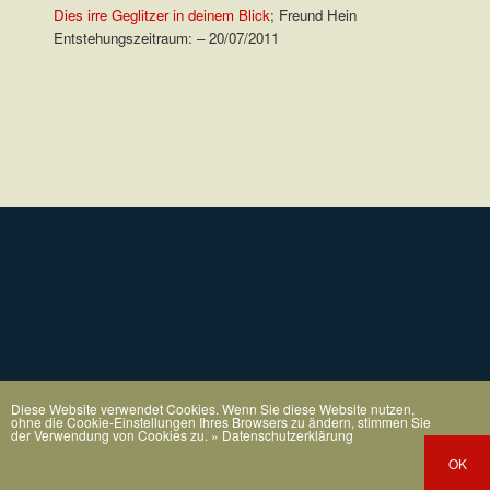
Dies irre Geglitzer in deinem Blick
; Freund Hein
Entstehungszeitraum: – 20/07/2011
.
Diese Website verwendet Cookies. Wenn Sie diese Website nutzen,
ohne die Cookie-Einstellungen Ihres Browsers zu ändern, stimmen Sie
der Verwendung von Cookies zu.
» Datenschutzerklärung
OK