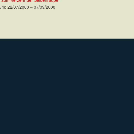
g zum Verzehr der Seidenraupe
um: 22/07/2000 – 07/09/2000