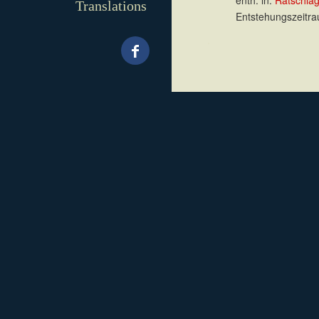
enth. in:
Ratschla
Translations
Entstehungszeitra
.