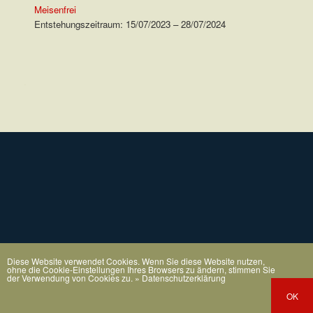
Meisenfrei
Entstehungszeitraum: 15/07/2023 – 28/07/2024
.
Diese Website verwendet Cookies. Wenn Sie diese Website nutzen,
ohne die Cookie-Einstellungen Ihres Browsers zu ändern, stimmen Sie
der Verwendung von Cookies zu.
» Datenschutzerklärung
OK