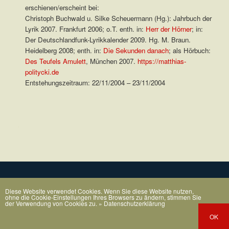
erschienen/erscheint bei:
Christoph Buchwald u. Silke Scheuermann (Hg.): Jahrbuch der
Lyrik 2007. Frankfurt 2006; o.T. enth. in:
Herr der Hörner
; in:
Der Deutschlandfunk-Lyrikkalender 2009. Hg. M. Braun.
Heidelberg 2008; enth. in:
Die Sekunden danach
; als Hörbuch:
Des Teufels Amulett
, München 2007.
https://matthias-
politycki.de
Entstehungszeitraum: 22/11/2004 – 23/11/2004
.
Diese Website verwendet Cookies. Wenn Sie diese Website nutzen,
ohne die Cookie-Einstellungen Ihres Browsers zu ändern, stimmen Sie
der Verwendung von Cookies zu.
» Datenschutzerklärung
OK