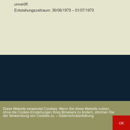
unveröff.
Entstehungszeitraum: 30/06/1973 – 01/07/1973
.
Diese Website verwendet Cookies. Wenn Sie diese Website nutzen,
ohne die Cookie-Einstellungen Ihres Browsers zu ändern, stimmen Sie
der Verwendung von Cookies zu.
» Datenschutzerklärung
OK