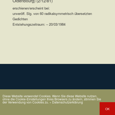
Oldenbourg) (2/12/81)
erschienen/erscheint bei:
unveröff. Slg. von 60 radikalsymmetrisch übersetzten
Gedichten
Entstehungszeitraum: – 20/03/1984
.
Diese Website verwendet Cookies. Wenn Sie diese Website nutzen,
ohne die Cookie-Einstellungen Ihres Browsers zu ändern, stimmen Sie
der Verwendung von Cookies zu.
» Datenschutzerklärung
OK