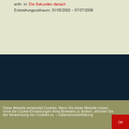
enth. in:
Die Sekunden danach
Entstehungszeitraum: 31/05/2002 – 07/07/2008
.
Diese Website verwendet Cookies. Wenn Sie diese Website nutzen,
ohne die Cookie-Einstellungen Ihres Browsers zu ändern, stimmen Sie
der Verwendung von Cookies zu.
» Datenschutzerklärung
OK