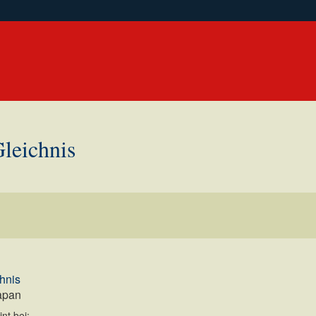
leichnis
hnis
apan
nt bei: