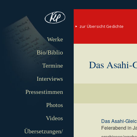
zur Übersicht Gedichte
Werke
Bio/Biblio
Das Asahi-G
Termine
Interviews
Pressestimmen
Photos
Videos
Das Asahi-Gleic
Feierabend in J
Übersetzungen/
erschienen/erschei