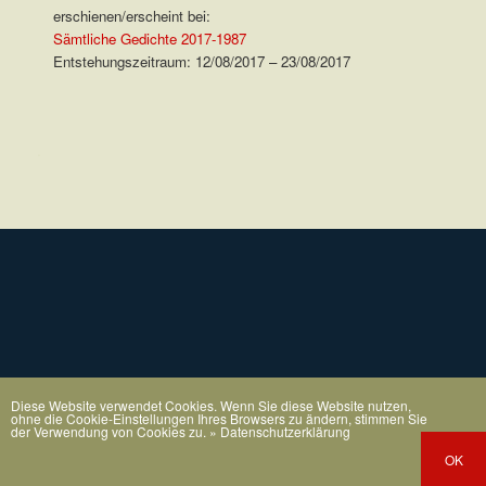
erschienen/erscheint bei:
Sämtliche Gedichte 2017-1987
Entstehungszeitraum: 12/08/2017 – 23/08/2017
.
Diese Website verwendet Cookies. Wenn Sie diese Website nutzen,
ohne die Cookie-Einstellungen Ihres Browsers zu ändern, stimmen Sie
der Verwendung von Cookies zu.
» Datenschutzerklärung
OK