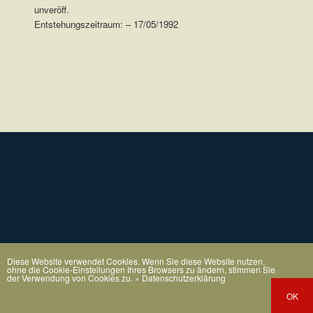
unveröff.
Entstehungszeitraum: – 17/05/1992
.
Diese Website verwendet Cookies. Wenn Sie diese Website nutzen,
ohne die Cookie-Einstellungen Ihres Browsers zu ändern, stimmen Sie
der Verwendung von Cookies zu.
» Datenschutzerklärung
OK