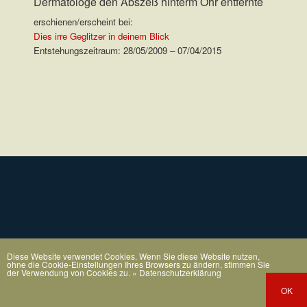
Dermatologe den Abszeß hinterm Ohr entfernte
erschienen/erscheint bei:
Dies irre Geglitzer in deinem Blick
Entstehungszeitraum: 28/05/2009 – 07/04/2015
.
Diese Website verwendet Cookies. Wenn Sie diese Website nutzen,
ohne die Cookie-Einstellungen Ihres Browsers zu ändern, stimmen Sie
der Verwendung von Cookies zu.
» Datenschutzerklärung
OK