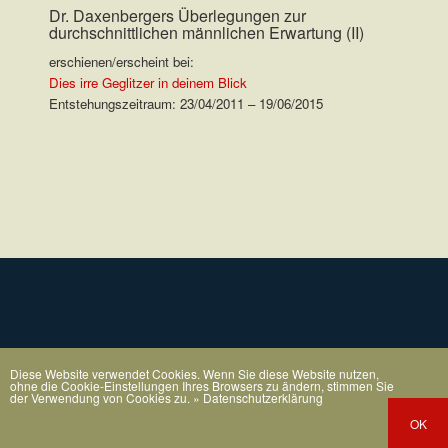
Dr. Daxenbergers Überlegungen zur
durchschnittlichen männlichen Erwartung (II)
erschienen/erscheint bei:
Dies irre Geglitzer in deinem Blick
Entstehungszeitraum: 23/04/2011 – 19/06/2015
.
Diese Website verwendet Cookies. Wenn Sie diese Website nutzen,
ohne die Cookie-Einstellungen Ihres Browsers zu ändern, stimmen Sie
der Verwendung von Cookies zu.
» Datenschutzerklärung
OK