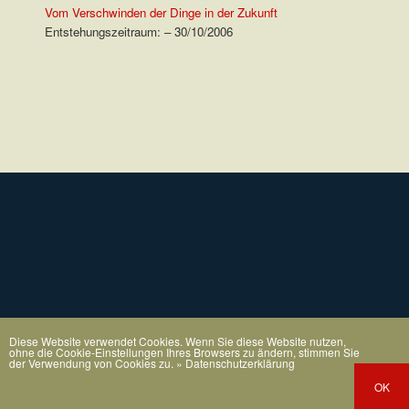
Vom Verschwinden der Dinge in der Zukunft
Entstehungszeitraum: – 30/10/2006
.
Diese Website verwendet Cookies. Wenn Sie diese Website nutzen,
ohne die Cookie-Einstellungen Ihres Browsers zu ändern, stimmen Sie
der Verwendung von Cookies zu.
» Datenschutzerklärung
OK