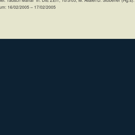
iel: Tadsch Mahal“ in: DIE ZEIT, 10/3/05; M. Allaier/D. Stöbener (Hg.
um: 16/02/2005 – 17/02/2005