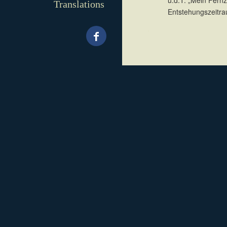
u.d.T. „Mein Fernz
Translations
Entstehungszeitra
.