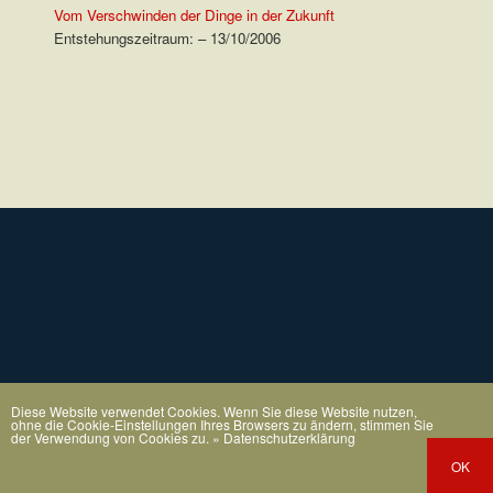
Vom Verschwinden der Dinge in der Zukunft
Entstehungszeitraum: – 13/10/2006
.
Diese Website verwendet Cookies. Wenn Sie diese Website nutzen,
ohne die Cookie-Einstellungen Ihres Browsers zu ändern, stimmen Sie
der Verwendung von Cookies zu.
» Datenschutzerklärung
OK