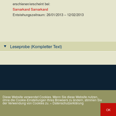
erschienen/erscheint bei:
Samarkand Samarkand
Entstehungszeitraum: 26/01/2013 – 12/02/2013
.
Leseprobe (Kompletter Text)
Diese Website verwendet Cookies. Wenn Sie diese Website nutzen,
ohne die Cookie-Einstellungen Ihres Browsers zu ändern, stimmen Sie
der Verwendung von Cookies zu.
» Datenschutzerklärung
OK