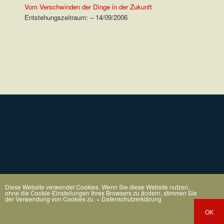
Vom Verschwinden der Dinge in der Zukunft
Entstehungszeitraum: – 14/09/2006
.
Diese Website verwendet Cookies. Wenn Sie diese Website nutzen,
ohne die Cookie-Einstellungen Ihres Browsers zu ändern, stimmen Sie
der Verwendung von Cookies zu.
» Datenschutzerklärung
OK