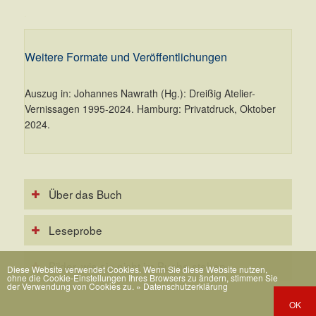
.
Weitere Formate und Veröffentlichungen
Auszug in: Johannes Nawrath (Hg.): Dreißig Atelier-
Vernissagen 1995-2024. Hamburg: Privatdruck, Oktober
2024.
Über das Buch
Leseprobe
Bilder, wie sie nicht im Buche stehen
Diese Website verwendet Cookies. Wenn Sie diese Website nutzen,
ohne die Cookie-Einstellungen Ihres Browsers zu ändern, stimmen Sie
der Verwendung von Cookies zu.
» Datenschutzerklärung
OK