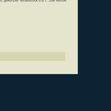
0; gekürzter Vorabdruck u.d.T. „Die Würde