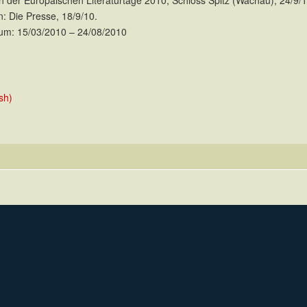
 der Europäischen Literaturtage 2010, Schloss Spitz (Wachau), 24/9/1
in: Die Presse, 18/9/10.
um: 15/03/2010 – 24/08/2010
sh)