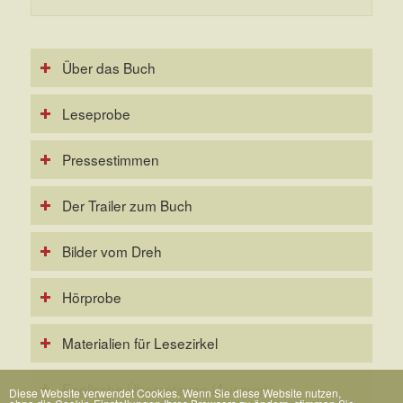
Über das Buch
Leseprobe
Pressestimmen
Der Trailer zum Buch
Bilder vom Dreh
Hörprobe
Materialien für Lesezirkel
Englische Übersetzung (Auszug)
Diese Website verwendet Cookies. Wenn Sie diese Website nutzen,